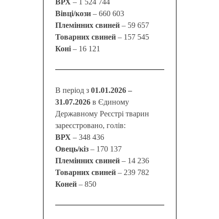
ВРХ
– 1 524 744
Вівці/кози
– 660 603
Племінних свиней
– 59 657
Товарних свиней
– 157 545
Коні
– 16 121
В період з
01.01.2026 –
31.07.2026
в Єдиному
Державному Реєстрі тварин
зареєстровано, голів:
ВРХ
– 348 436
Овець/кіз
– 170 137
Племінних свиней
– 14 236
Товарних свиней
– 239 782
Коней
– 850