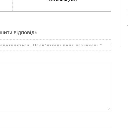
шити відповідь
нюватиметься.
Обов’язкові поля позначені
*