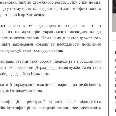
сновною цінністю державного реєстру. Яку б він не мав
що у ньому містяться недостовірні дані, то ефективність
 – заявив Ігор Клименок.
ості внесення змін до нормативно-правових актів з
ямованих на адаптацію українського законодавства до
ності за обігом тварин. При цьому директор державного
няті законодавчі новації та необхідності посилення
ня серед суб’єктів господарювання.
реєстрації тварин таку роботу проводить з профільними
оріальними органами Держпродспоживслужби Агентство
вні», – додав Ігор Клименок.
жити інформування власників тварин про необхідність
аги, які отримує власник.
тифікації і реєстрації тварин» також відноситься
в ідентифікації та реєстрації тварин, яке забезпечить