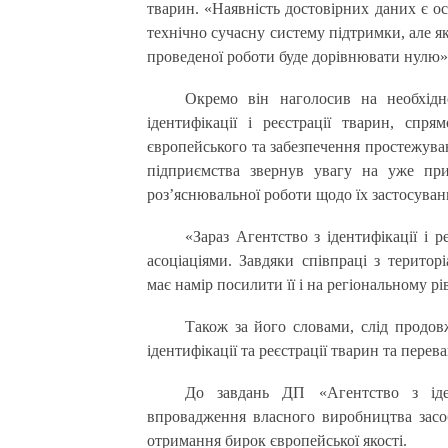
тварин. «Наявність достовірних даних є о
технічно сучасну систему підтримки, але як
проведеної роботи буде дорівнювати нулю»,
Окремо він наголосив на необхідн
ідентифікації і реєстрації тварин, спр
європейського та забезпечення простежува
підприємства звернув увагу на уже прий
роз’яснювальної роботи щодо їх застосуван
«Зараз Агентство з ідентифікації і 
асоціаціями. Завдяки співпраці з терит
має намір посилити її і на регіональному рі
Також за його словами, слід продов
ідентифікації та реєстрації тварин та перев
До завдань ДП «Агентство з іден
впровадження власного виробництва засобі
отримання бирок європейської якості.