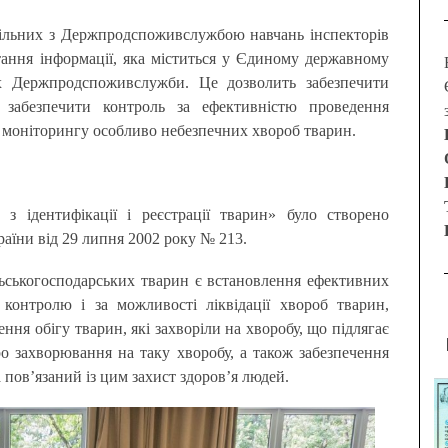
пільних з Держпродспоживслужбою навчань інспекторів
ання інформації, яка міститься у Єдиному державному
х Держпродспоживслужби. Це дозволить забезпечити
 забезпечити контроль за ефективністю проведення
о моніторингу особливо небезпечних хвороб тварин.
з ідентифікації і реєстрації тварин» було створено
раїни від 29 липня 2002 року № 213.
ільськогосподарських тварин є встановлення ефективних
, контролю і за можливості ліквідації хвороб тварин,
ння обігу тварин, які захворіли на хворобу, що підлягає
о захворювання на таку хворобу, а також забезпечення
 пов’язаний із цим захист здоров’я людей.