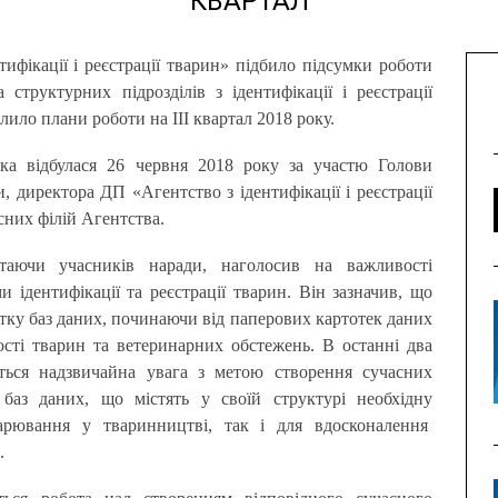
КВАРТАЛ
 структурних підрозділів з ідентифікації і реєстрації
слило плани роботи на ІІІ квартал 2018 року.
яка відбулася 26 червня 2018 року за участю Голови
иректора ДП «Агентство з ідентифікації і реєстрації
сних філій Агентства.
таючи учасників наради, наголосив на важливості
 ідентифікації та реєстрації тварин. Він зазначив, що
ку баз даних, починаючи від паперових картотек даних
ості тварин та ветеринарних обстежень. В останні два
ться надзвичайна увага з метою створення сучасних
аз даних, що містять у своїй структурі необхідну
арювання у тваринництві, так і для вдосконалення
.