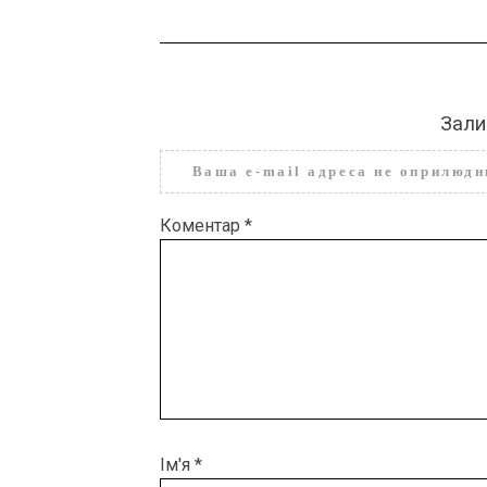
Зали
Ваша e-mail адреса не оприлюд
Коментар
*
Ім'я
*