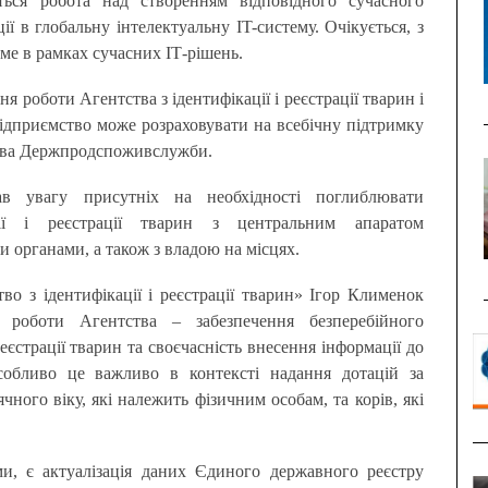
ться робота над створенням відповідного сучасного
ії в глобальну інтелектуальну IT-систему. Очікується, з
е в рамках сучасних ІТ-рішень.
 роботи Агентства з ідентифікації і реєстрації тварин і
підприємство може розраховувати на всебічну підтримку
ова Держпродспоживслужби.
в увагу присутніх на необхідності поглиблювати
ції і реєстрації тварин з центральним апаратом
 органами, а також з владою на місцях.
о з ідентифікації і реєстрації тварин» Ігор Клименок
 роботи Агентства – забезпечення безперебійного
еєстрації тварин та своєчасність внесення інформації до
обливо це важливо в контексті надання дотацій за
ого віку, які належить фізичним особам, та корів, які
, є актуалізація даних Єдиного державного реєстру