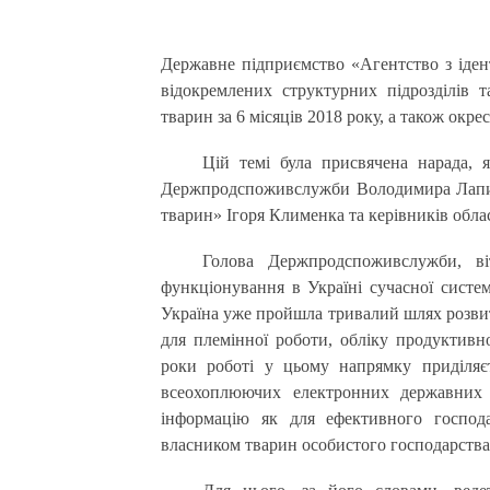
Державне підприємство «Агентство з ідентифікації і реєстрації тварин» підбило підсумки роботи
відокремлених структурних підрозділів та
тварин за 6 місяців 2018 року, а також окре
Цій темі була присвячена нарада, 
Держпродспоживслужби Володимира Лапи, д
тварин» Ігоря Клименка та керівників обла
Голова Держпродспоживслужби, ві
функціонування в Україні сучасної системи
Україна уже пройшла тривалий шлях розвит
для племінної роботи, обліку продуктивн
роки роботі у цьому напрямку приділяє
всеохоплюючих електронних державних б
інформацію як для ефективного господ
власником тварин особистого господарства