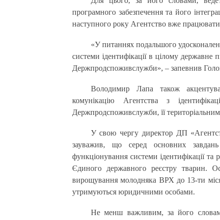
Для цього, за його словами, веде
програмного забезпечення та його інтеграц
наступного року Агентство вже працюватим
«У питаннях подальшого удосконалення
системи ідентифікації в цілому державне 
Держпродспоживслужби», – запевнив Гол
Володимир Лапа також акцентува
комунікацію Агентства з ідентифіка
Держпродспоживслужби, її територіальними
У свою чергу директор ДП «Агентств
зауважив, що серед основних завдань
функціонування системи ідентифікації та р
Єдиного державного реєстру тварин. Ос
вирощування молодняка ВРХ до 13-ти місячн
утримуються юридичними особами.
Не менш важливим, за його словами