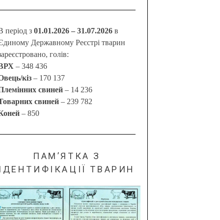
В період з
01.01.2026 – 31.07.2026
в
Єдиному Державному Реєстрі тварин
зареєстровано, голів:
ВРХ
– 348 436
Овець/кіз
– 170 137
Племінних свиней
– 14 236
Товарних свиней
– 239 782
Коней
– 850
ПАМ’ЯТКА З
ІДЕНТИФІКАЦІЇ ТВАРИН