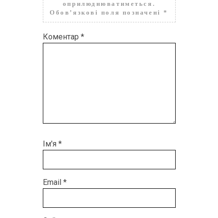
оприлюднюватиметься.
Обов’язкові поля позначені
*
Коментар
*
Ім'я
*
Email
*