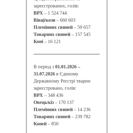
зареєстрованих, голів:
ВРХ
– 1 524 744
Вівці/кози
– 660 603
Племінних свиней
– 59 657
Товарних свиней
– 157 545
Коні
– 16 121
В період з
01.01.2026 –
31.07.2026
в Єдиному
Державному Реєстрі тварин
зареєстровано, голів:
ВРХ
– 348 436
Овець/кіз
– 170 137
Племінних свиней
– 14 236
Товарних свиней
– 239 782
Коней
– 850