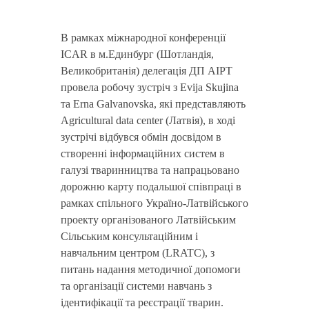
В рамках міжнародної конференції
ICAR в м.Единбург (Шотландія,
Великобританія) делегація ДП АІРТ
провела робочу зустріч з Еvija Skujina
та Erna Galvanovska, які представляють
Agricultural data center (Латвія), в ході
зустрічі відбувся обмін досвідом в
створенні інформаційних систем в
галузі тваринництва та напрацьовано
дорожню карту подальшої співпраці в
рамках спільного Україно-Латвійського
проекту організованого Латвійським
Сільським консультаційним і
навчальним центром (LRATC), з
питань надання методичної допомоги
та організації системи навчань з
ідентифікації та реєстрації тварин.