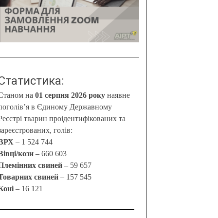
Статистика:
Станом на
01 серпня 2026 року
наявне
поголів’я в Єдиному Державному
Реєстрі тварин проідентифікованих та
зареєстрованих, голів:
ВРХ
– 1 524 744
Вівці/кози
– 660 603
Племінних свиней
– 59 657
Товарних свиней
– 157 545
Коні
– 16 121