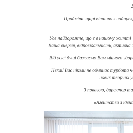
Прийміть щирі вітання з найпре
Усе найдорожче, що є в нашому житті – 
Ваша енергія, відповідальність, активна 
Від усієї душі бажаємо Вам міцного здо
Нехай Вас ніколи не обминає турбота чо
нових творчих у
З повагою, директор т
«Агентство з іден