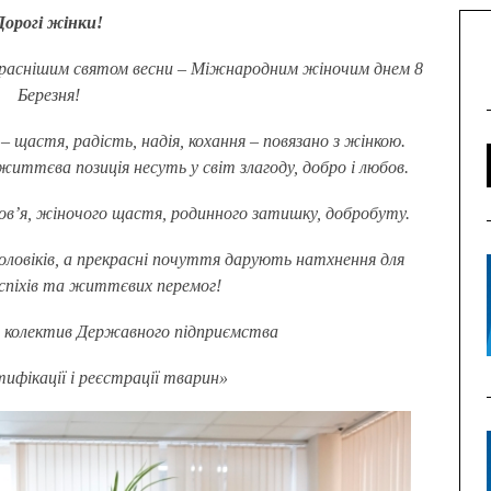
Дорогі жінки!
краснішим святом весни – Міжнародним жіночим днем 8
Березня!
щастя, радість, надія, кохання – повязано з жінкою.
життєва позиція несуть у світ злагоду, добро і любов.
ров’я, жіночого щастя, родинного затишку, добробуту.
ловіків, а прекрасні почуття дарують натхнення для
спіхів та життєвих перемог!
а колектив Державного підприємства
тифікації і реєстрації тварин»