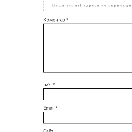
Ваша e-mail адреса не оприлюд
Коментар
*
Ім'я
*
Email
*
Сайт