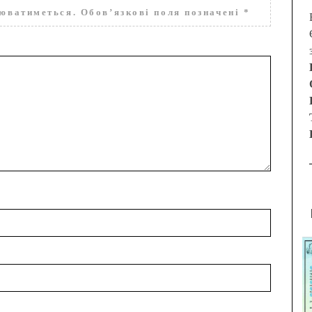
нюватиметься.
Обов’язкові поля позначені
*