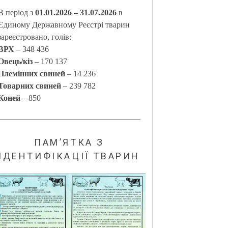
В період з
01.01.2026 – 31.07.2026
в
Єдиному Державному Реєстрі тварин
зареєстровано, голів:
ВРХ
– 348 436
Овець/кіз
– 170 137
Племінних свиней
– 14 236
Товарних свиней
– 239 782
Коней
– 850
ПАМ’ЯТКА З
ІДЕНТИФІКАЦІЇ ТВАРИН