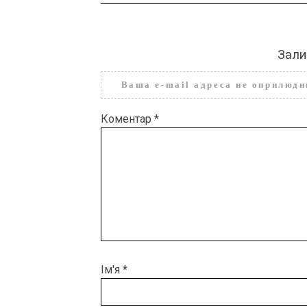
Зали
Ваша e-mail адреса не оприлюд
Коментар
*
Ім'я
*