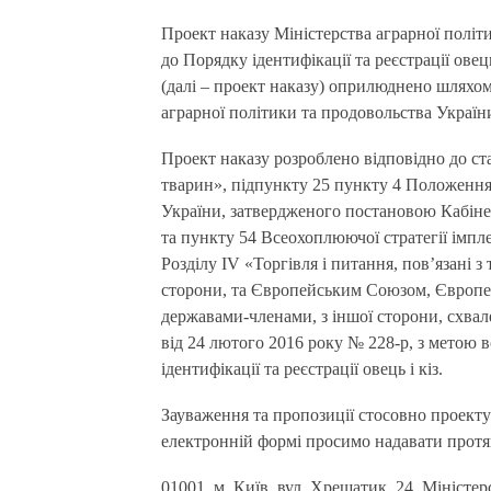
Проект наказу Міністерства аграрної політики та продовольства України «Про затвердження Змін
до Порядку ідентифікації та реєстрації овець
(далі – проект наказу) оприлюднено шляхом
аграрної політики та продовольства України
Проект наказу розроблено відповідно до ст
тварин», підпункту 25 пункту 4 Положення
України, затвердженого постановою Кабінет
та пункту 54 Всеохоплюючої стратегії імпле
Розділу IV «Торгівля і питання, пов’язані з
сторони, та Європейським Союзом, Європей
державами-членами, з іншої сторони, схва
від 24 лютого 2016 року № 228-р, з метою
ідентифікації та реєстрації овець і кіз.
Зауваження та пропозиції стосовно проекту
електронній формі просимо надавати протяг
01001, м. Київ, вул. Хрещатик, 24, Міністер