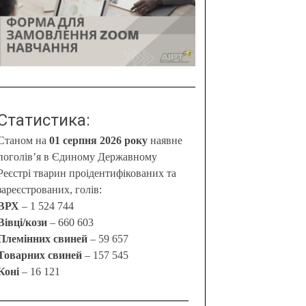
Статистика:
Станом на
01 серпня 2026 року
наявне
поголів’я в Єдиному Державному
Реєстрі тварин проідентифікованих та
зареєстрованих, голів:
ВРХ
– 1 524 744
Вівці/кози
– 660 603
Племінних свиней
– 59 657
Товарних свиней
– 157 545
Коні
– 16 121