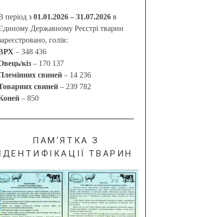
В період з
01.01.2026 – 31.07.2026
в
Єдиному Державному Реєстрі тварин
зареєстровано, голів:
ВРХ
– 348 436
Овець/кіз
– 170 137
Племінних свиней
– 14 236
Товарних свиней
– 239 782
Коней
– 850
ПАМ’ЯТКА З
ІДЕНТИФІКАЦІЇ ТВАРИН