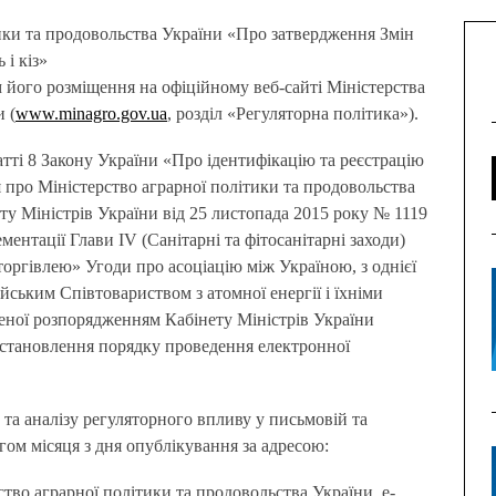
 і кіз»
 його розміщення на офіційному веб-сайті Міністерства
 (
www.minagro.gov.ua
, розділ «Регуляторна політика»).
атті 8 Закону України «Про ідентифікацію та реєстрацію
 про Міністерство аграрної політики та продовольства
у Міністрів України від 25 листопада 2015 року № 1119
ментації Глави IV (Санітарні та фітосанітарні заходи)
 торгівлею» Угоди про асоціацію між Україною, з однієї
ським Співтовариством з атомної енергії і їхніми
леної розпорядженням Кабінету Міністрів України
 встановлення порядку проведення електронної
 та аналізу регуляторного впливу у письмовій та
ом місяця з дня опублікування за адресою:
ство аграрної політики та продовольства України, e-