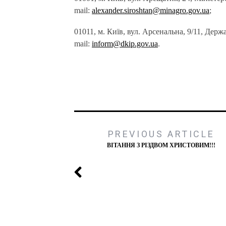
mail:
alexander.siroshtan@minagro.gov.ua
;
01011, м. Київ, вул. Арсенальна, 9/11, Держ
mail:
inform@dkip.gov.ua
.
PREVIOUS ARTICLE
ВІТАННЯ З РІЗДВОМ ХРИСТОВИМ!!!