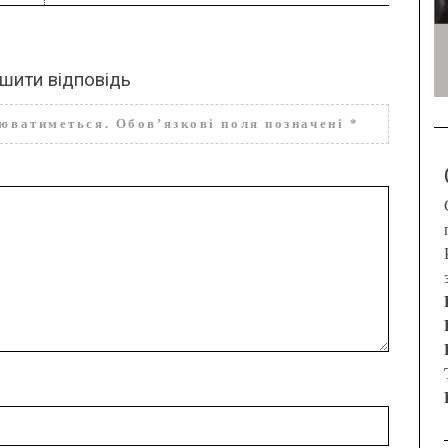
шити відповідь
нюватиметься.
Обов’язкові поля позначені
*