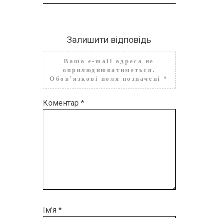
Залишити відповідь
Ваша e-mail адреса не
оприлюднюватиметься.
Обов’язкові поля позначені
*
Коментар
*
Ім'я
*