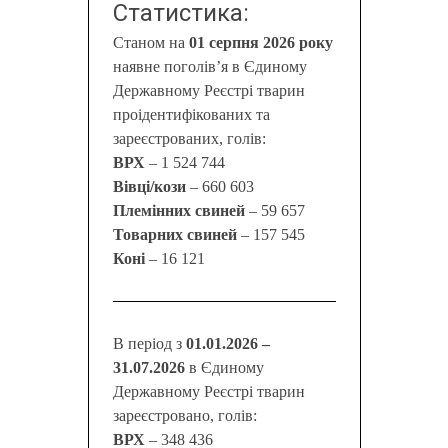
Статистика:
Станом на
01 серпня 2026 року
наявне поголів’я в Єдиному
Державному Реєстрі тварин
проідентифікованих та
зареєстрованих, голів:
ВРХ
– 1 524 744
Вівці/кози
– 660 603
Племінних свиней
– 59 657
Товарних свиней
– 157 545
Коні
– 16 121
В період з
01.01.2026 –
31.07.2026
в Єдиному
Державному Реєстрі тварин
зареєстровано, голів:
ВРХ
– 348 436