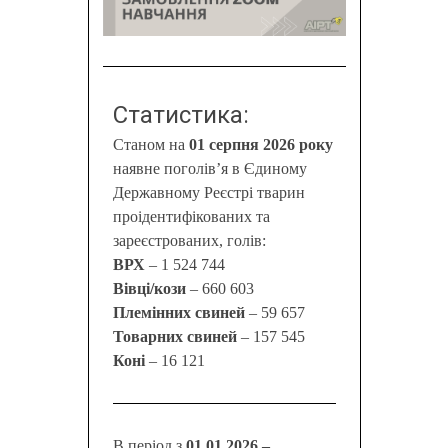
Статистика:
Станом на
01 серпня 2026 року
наявне поголів’я в Єдиному
Державному Реєстрі тварин
проідентифікованих та
зареєстрованих, голів:
ВРХ
– 1 524 744
Вівці/кози
– 660 603
Племінних свиней
– 59 657
Товарних свиней
– 157 545
Коні
– 16 121
В період з
01.01.2026 –