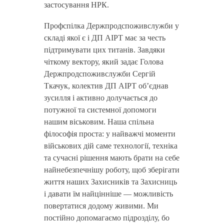
застосування НРК.
Профспілка Держпродспоживслужби у
складі якої є і ДП АІРТ має за честь
підтримувати цих титанів. Завдяки
чіткому вектору, який задає Голова
Держпродспоживслужби Сергій
Ткачук, колектив ДП АІРТ об’єднав
зусилля і активно долучається до
потужної та системної допомоги
нашим віськовим. Наша спільна
філософія проста: у найважчі моменти
військових дій саме технології, техніка
та сучасні рішення мають брати на себе
найнебезпечнішу роботу, щоб зберігати
життя наших Захисників та Захисниць
і давати їм найцінніше — можливість
повертатися додому живими. Ми
постійно допомагаємо підрозділу, бо