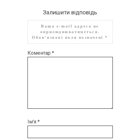
Залишити відповідь
Ваша e-mail адреса не
оприлюднюватиметься.
Обов’язкові поля позначені
*
Коментар
*
Ім'я
*