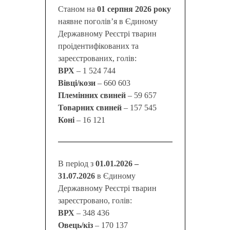
Станом на
01 серпня 2026 року
наявне поголів’я в Єдиному
Державному Реєстрі тварин
проідентифікованих та
зареєстрованих, голів:
ВРХ
– 1 524 744
Вівці/кози
– 660 603
Племінних свиней
– 59 657
Товарних свиней
– 157 545
Коні
– 16 121
В період з
01.01.2026 –
31.07.2026
в Єдиному
Державному Реєстрі тварин
зареєстровано, голів:
ВРХ
– 348 436
Овець/кіз
– 170 137