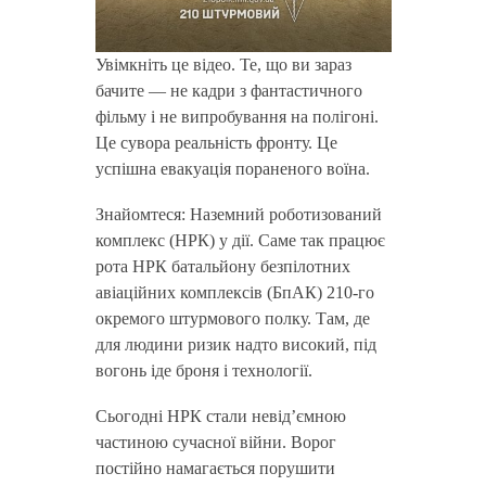
Увімкніть це відео. Те, що ви зараз
бачите — не кадри з фантастичного
фільму і не випробування на полігоні.
Це сувора реальність фронту. Це
успішна евакуація пораненого воїна.
Знайомтеся: Наземний роботизований
комплекс (НРК) у дії. Саме так працює
рота НРК батальйону безпілотних
авіаційних комплексів (БпАК) 210-го
окремого штурмового полку. Там, де
для людини ризик надто високий, під
вогонь іде броня і технології.
Сьогодні НРК стали невід’ємною
частиною сучасної війни. Ворог
постійно намагається порушити