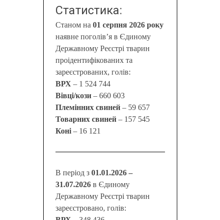
Статистика:
Станом на
01 серпня 2026 року
наявне поголів’я в Єдиному
Державному Реєстрі тварин
проідентифікованих та
зареєстрованих, голів:
ВРХ
– 1 524 744
Вівці/кози
– 660 603
Племінних свиней
– 59 657
Товарних свиней
– 157 545
Коні
– 16 121
В період з
01.01.2026 –
31.07.2026
в Єдиному
Державному Реєстрі тварин
зареєстровано, голів:
ВРХ
– 348 436