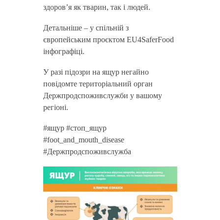
здоров’я як тварин, так і людей.
Детальніше – у спільній з
європейським проєктом EU4SaferFood
інфографіці.
У разі підозри на ящур негайно
повідомте територіальний орган
Держпродспоживслужби у вашому
регіоні.
#ящур #стоп_ящур
#foot_and_mouth_disease
#Держпродспоживслужба