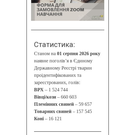
Статистика:
Станом на
01 серпня 2026 року
наявне поголів’я в Єдиному
Державному Реєстрі тварин
проідентифікованих та
зареєстрованих, голів:
ВРХ
– 1 524 744
Вівці/кози
– 660 603
Племінних свиней
– 59 657
Товарних свиней
– 157 545
Коні
– 16 121