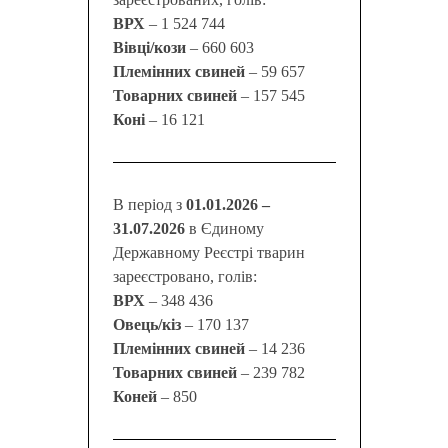
ВРХ
– 1 524 744
Вівці/кози
– 660 603
Племінних свиней
– 59 657
Товарних свиней
– 157 545
Коні
– 16 121
В період з
01.01.2026 –
31.07.2026
в Єдиному
Державному Реєстрі тварин
зареєстровано, голів:
ВРХ
– 348 436
Овець/кіз
– 170 137
Племінних свиней
– 14 236
Товарних свиней
– 239 782
Коней
– 850