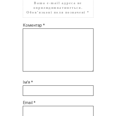
Ваша e-mail адреса не
оприлюднюватиметься.
Обов’язкові поля позначені
*
Коментар
*
Ім'я
*
Email
*