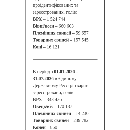
проідентифікованих та
зареєстрованих, голів:
ВРХ
– 1 524 744
Вівці/кози
– 660 603
Племінних свиней
– 59 657
Товарних свиней
– 157 545
Коні
– 16 121
В період з
01.01.2026 –
31.07.2026
в Єдиному
Державному Реєстрі тварин
зареєстровано, голів:
ВРХ
– 348 436
Овець/кіз
– 170 137
Племінних свиней
– 14 236
Товарних свиней
– 239 782
Коней
– 850