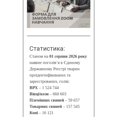
Статистика:
Станом на
01 серпня 2026 року
наявне поголів’я в Єдиному
Державному Реєстрі тварин
проідентифікованих та
зареєстрованих, голів:
ВРХ
– 1 524 744
Вівці/кози
– 660 603
Племінних свиней
– 59 657
Товарних свиней
– 157 545
Коні
– 16 121