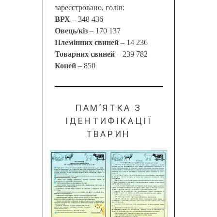
зареєстровано, голів:
ВРХ
– 348 436
Овець/кіз
– 170 137
Племінних свиней
– 14 236
Товарних свиней
– 239 782
Коней
– 850
ПАМ’ЯТКА З
ІДЕНТИФІКАЦІЇ
ТВАРИН