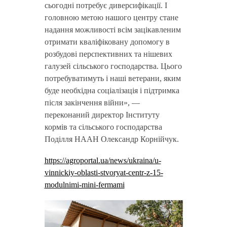
сьогодні потребує диверсифікації. І
головною метою нашого центру стане
надання можливості всім зацікавленим
отримати кваліфіковану допомогу в
розбудові перспективних та нішевих
галузей сільського господарства. Цього
потребуватимуть і наші ветерани, яким
буде необхідна соціалізація і підтримка
після закінчення війни», —
переконаний директор Інституту
кормів та сільського господарства
Поділля НААН Олександр Корнійчук.
https://agroportal.ua/news/ukraina/u-
vinnickiy-oblasti-stvoryat-centr-z-15-
modulnimi-mini-fermami