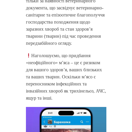
тільки за наявності ветеринарного
документа, що засвідчує ветеринарно-
санітарне та епізоотичне благополуччя
господарства походження щодо
заразних хвороб та стан здоров’я
тварини (тварин) під час проведення
передзабійного огляду.
Наголошуємо, що придбання
«неофіційного» мʼяса – це є ризиком
для вашого здоровʼя, ваших близьких
та ваших тварин. Оскільки мʼясо є
переносником інфекційних та
інвазійних хвороб як трихінельоз, АЧС,
ящур та інші.