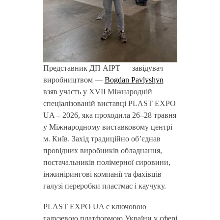
Представник ДП АІРТ — завідувач
виробництвом —
Bogdan Pavlyshyn
взяв участь у XVII Міжнародній
спеціалізованій виставці PLAST EXPO
UA – 2026, яка проходила 26–28 травня
у Міжнародному виставковому центрі
м. Київ. Захід традиційно об’єднав
провідних виробників обладнання,
постачальників полімерної сировини,
інжинірингові компанії та фахівців
галузі переробки пластмас і каучуку.
PLAST EXPO UA є ключовою
галузевою платформою України у сфері