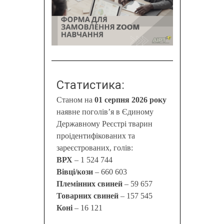
Статистика:
Станом на
01 серпня 2026 року
наявне поголів’я в Єдиному
Державному Реєстрі тварин
проідентифікованих та
зареєстрованих, голів:
ВРХ
– 1 524 744
Вівці/кози
– 660 603
Племінних свиней
– 59 657
Товарних свиней
– 157 545
Коні
– 16 121