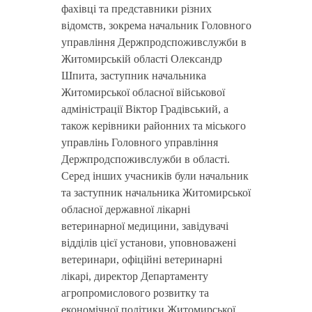
фахівці та представники різних
відомств, зокрема начальник Головного
управління Держпродспоживслужби в
Житомирській області Олександр
Шпита, заступник начальника
Житомирської обласної військової
адміністрації Віктор Градівський, а
також керівники районних та міського
управлінь Головного управління
Держпродспоживслужби в області.
Серед інших учасників були начальник
та заступник начальника Житомирської
обласної державної лікарні
ветеринарної медицини, завідувачі
відділів цієї установи, уповноважені
ветеринари, офіційні ветеринарні
лікарі, директор Департаменту
агропромислового розвитку та
економічної політики Житомирської