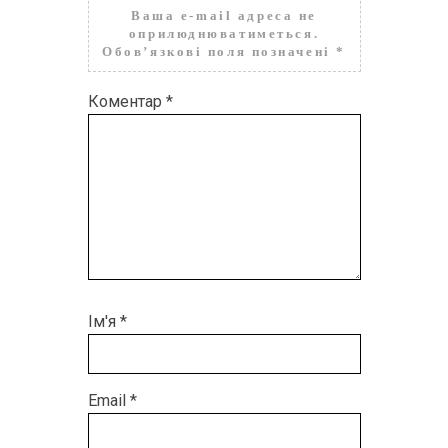
Ваша e-mail адреса не
оприлюднюватиметься.
Обов’язкові поля позначені
*
Коментар
*
Ім'я
*
Email
*