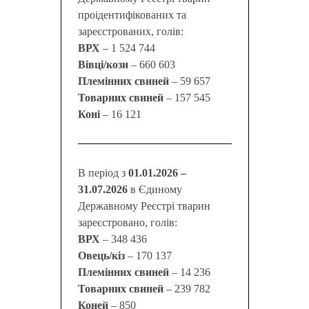
проідентифікованих та
зареєстрованих, голів:
ВРХ
– 1 524 744
Вівці/кози
– 660 603
Племінних свиней
– 59 657
Товарних свиней
– 157 545
Коні
– 16 121
В період з
01.01.2026 –
31.07.2026
в Єдиному
Державному Реєстрі тварин
зареєстровано, голів:
ВРХ
– 348 436
Овець/кіз
– 170 137
Племінних свиней
– 14 236
Товарних свиней
– 239 782
Коней
– 850