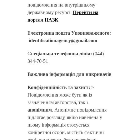
повідомлення на внутрішньому
державному ресурсі:
Перейти на
портал НАЗК
Ел
ектронна пошта Уповноваженого:
identificationagency@gmail.com
Сп
еціальна телефонна лінія:
(044)
344-70-51
Важлива інформація для викривачів
Конфіденційність та захист:
>
Повідомлення може бути як із
зазначенням авторства, так і
анонімним
. Анонімне повідомлення
підлягає розгляду, якщо наведена у
ньому інформація стосується
конкретної особи, містить фактичні
дані, що можуть бути перевірені.