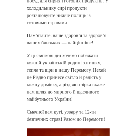
посуд для сирих і готових продуктів. У
холодильнику сирі продукти
розташовуйте нижче полиць із
готовими стравами.
Пам’ятайте: ваше здоров’я та здоров’я
ваших близьких — найцінніше!
У ці святкові дні хочемо побажати
кожній українській родині затишку,
тепла та віри в нашу Перемогу. Нехай
це Різдво принесе світло й радість у
кожну домівку, а різдвяна зірка вкаже
нам шлях до мирного й щасливого
майбутнього України!
Смачної вам куті, узвару та 12-ти
безпечних страв! Разом до Перемоги!