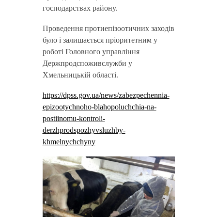
господарствах району.
Проведення протиепізоотичних заходів
було і залишається пріоритетним у
роботі Головного управління
Держпродспоживслужби у
Хмельницькій області.
https://dpss.gov.ua/news/zabezpechennia-
epizootychnoho-blahopoluchchia-na-
postiinomu-kontroli-
derzhprodspozhyvsluzhby-
khmelnychchyny