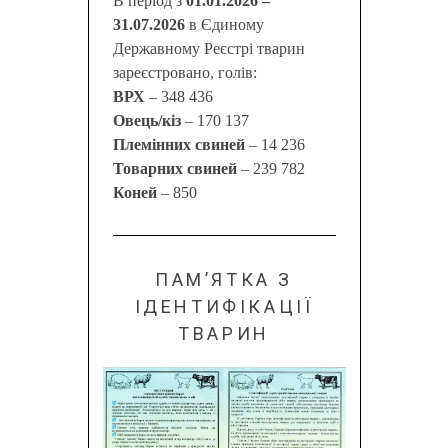
В період з
01.01.2026 –
31.07.2026
в Єдиному
Державному Реєстрі тварин
зареєстровано, голів:
ВРХ
– 348 436
Овець/кіз
– 170 137
Племінних свиней
– 14 236
Товарних свиней
– 239 782
Коней
– 850
ПАМ’ЯТКА З
ІДЕНТИФІКАЦІЇ
ТВАРИН