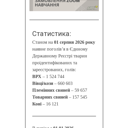
Статистика:
Станом на
01 серпня 2026 року
наявне поголів’я в Єдиному
Державному Реєстрі тварин
проідентифікованих та
зареєстрованих, голів:
ВРХ
– 1 524 744
Вівці/кози
– 660 603
Племінних свиней
– 59 657
Товарних свиней
– 157 545
Коні
– 16 121