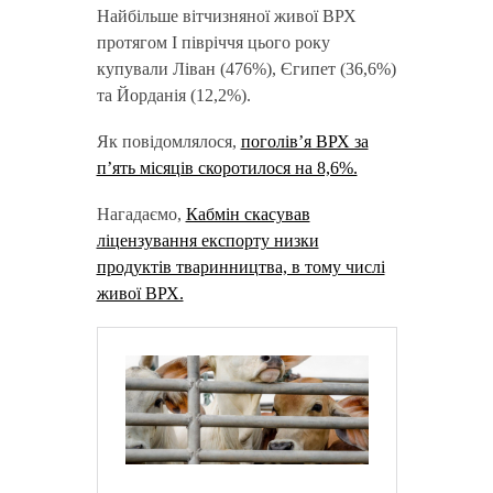
Найбільше вітчизняної живої ВРХ
протягом І півріччя цього року
купували Ліван (476%), Єгипет (36,6%)
та Йорданія (12,2%).
Як повідомлялося,
поголів’я ВРХ за
п’ять місяців скоротилося на 8,6%.
Нагадаємо,
Кабмін скасував
ліцензування експорту низки
продуктів тваринництва, в тому числі
живої ВРХ.