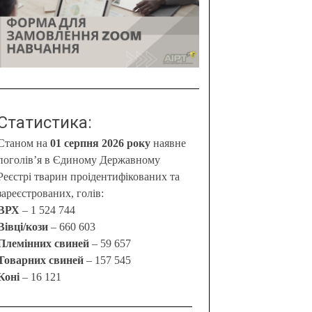
Статистика:
Станом на
01 серпня 2026 року
наявне
поголів’я в Єдиному Державному
Реєстрі тварин проідентифікованих та
зареєстрованих, голів:
ВРХ
– 1 524 744
Вівці/кози
– 660 603
Племінних свиней
– 59 657
Товарних свиней
– 157 545
Коні
– 16 121