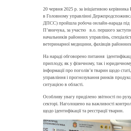
20 червня 2025 р. за ініціативою керівника Кіровоградської філії ДП АІРТ Едуарда Скрипкіна
в Головному управлінні Держпродспоживслу
ДПСС) пройшла робоча онлайн-нарада під
П’яничука, за участю в.о. першого засту
начальників районних управлінь, спеціаліст
ветеринарної медицини, фахівців районних
На нараді обговорено питання ідентифікації 
приплоду, як у фізичному, так і юридичном
інформації про поголів’я тварин щодо статі
управління і прогнозування ринків продук
ситуацією в області.
Особливу увагу приділено звітності по ру
секторі. Наголошено на важливості контро
щодо ідентифікації та реєстрації тварин.