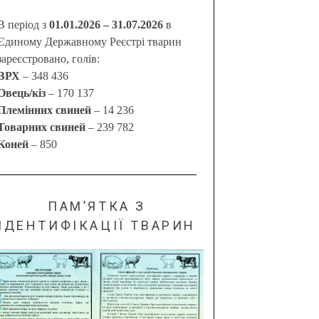
В період з
01.01.2026 – 31.07.2026
в
Єдиному Державному Реєстрі тварин
зареєстровано, голів:
ВРХ
– 348 436
Овець/кіз
– 170 137
Племінних свиней
– 14 236
Товарних свиней
– 239 782
Коней
– 850
ПАМ’ЯТКА З
ІДЕНТИФІКАЦІЇ ТВАРИН