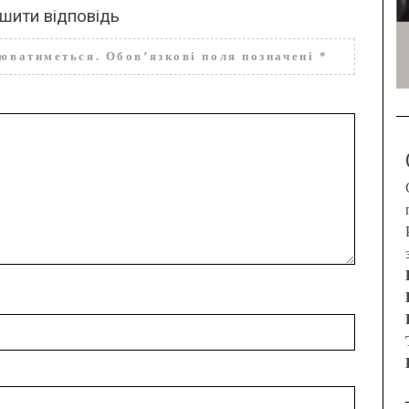
шити відповідь
нюватиметься.
Обов’язкові поля позначені
*