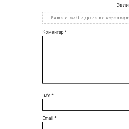
Зали
Ваша e-mail адреса не оприлюд
Коментар
*
Ім'я
*
Email
*