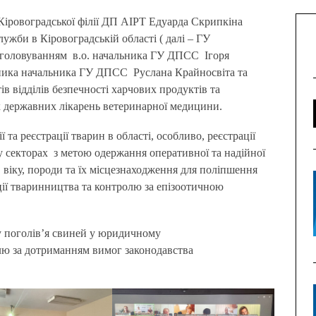
жби в Кіровоградській області ( далі – ГУ
 головуванням в.о. начальника ГУ ДПСС Ігоря
пника начальника ГУ ДПСС Руслана Крайносвіта та
ів відділів безпечності харчових продуктів та
 державних лікарень ветеринарної медицини.
та реєстрації тварин в області, особливо, реєстрації
у секторах з метою одержання оперативної та надійної
, віку, породи та їх місцезнаходження для поліпшення
ції тваринництва та контролю за епізоотичною
ху поголів’я свиней у юридичному
лю за дотриманням вимог законодавства