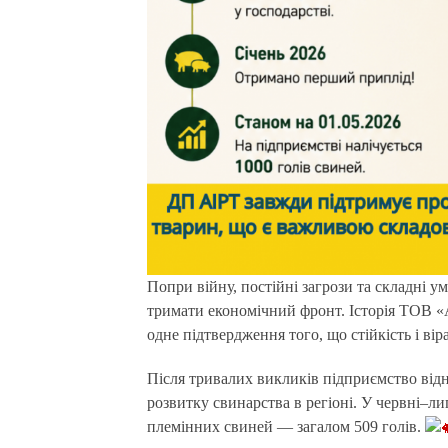
Попри війну, постійні загрози та складні умови роботи, український аграрний сектор продовжує
тримати економічний фронт. Історія ТО
одне підтвердження того, що стійкість і ві
Після тривалих викликів підприємство відн
розвитку свинарства в регіоні. У червні–ли
племінних свиней — загалом 509 голів.