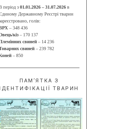
В період з
01.01.2026 – 31.07.2026
в
Єдиному Державному Реєстрі тварин
зареєстровано, голів:
ВРХ
– 348 436
Овець/кіз
– 170 137
Племінних свиней
– 14 236
Товарних свиней
– 239 782
Коней
– 850
ПАМ’ЯТКА З
ІДЕНТИФІКАЦІЇ ТВАРИН