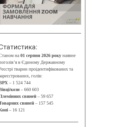
Статистика:
Станом на
01 серпня 2026 року
наявне
поголів’я в Єдиному Державному
Реєстрі тварин проідентифікованих та
зареєстрованих, голів:
ВРХ
– 1 524 744
Вівці/кози
– 660 603
Племінних свиней
– 59 657
Товарних свиней
– 157 545
Коні
– 16 121