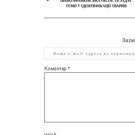
ІВАНО-ФРАНКІВСЬКА ОБЛАСТЬ ЗАДАЄ
ТЕМП У ІДЕНТИФІКАЦІЇ ТВАРИН
Зали
Ваша e-mail адреса не оприлюд
Коментар
*
Ім'я
*