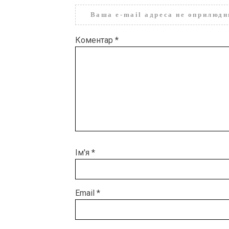
Ваша e-mail адреса не оприлюд
Коментар
*
Ім'я
*
Email
*