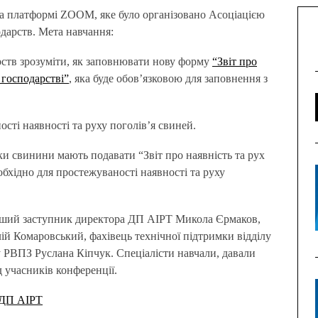
дарств. Мета навчання:
ств зрозуміти, як заповнювати нову форму
“Звіт про
 господарстві”
, яка буде обов’язковою для заповнення з
сті наявності та руху поголів’я свиней.
ки свинини мають подавати “Звіт про наявність та рух
бхідно для простежуваності наявності та руху
ерший заступник директора ДП АІРТ Микола Єрмаков,
ій Комаровський, фахівець технічної підтримки відділу
 РВПЗ Руслана Кіпчук. Спеціалісти навчали, давали
ід учасників конференції.
 ДП АІРТ