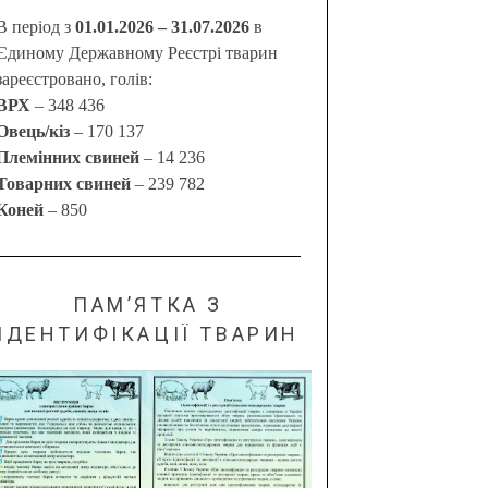
В період з
01.01.2026 – 31.07.2026
в
Єдиному Державному Реєстрі тварин
зареєстровано, голів:
ВРХ
– 348 436
Овець/кіз
– 170 137
Племінних свиней
– 14 236
Товарних свиней
– 239 782
Коней
– 850
ПАМ’ЯТКА З
ІДЕНТИФІКАЦІЇ ТВАРИН