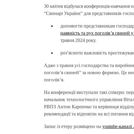
30 квітня відбулася конференція-навчання на платформі ZOOM, яке було організовано Асоціацією
“Свинарі України” для представників госпо
допомогти представникам господар
наявність та рух поголівʼя свиней у
травня 2024 року.
роз’яснити важливість простежувано
Адже з травня усі господарства та виробни
поголів’я свиней” за новою формою. Це нео
поголівʼя.
На конференції виступали такі спікери: п
начальник технологічного управління Вітал
РВПЗ Антон Карпенко та керівниця відділу
рекомендації та відповіли на всі питання в
Запис із етеру розміщено на
youtube-каналі