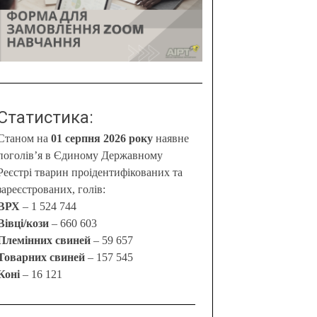
Статистика:
Станом на
01 серпня 2026 року
наявне
поголів’я в Єдиному Державному
Реєстрі тварин проідентифікованих та
зареєстрованих, голів:
ВРХ
– 1 524 744
Вівці/кози
– 660 603
Племінних свиней
– 59 657
Товарних свиней
– 157 545
Коні
– 16 121