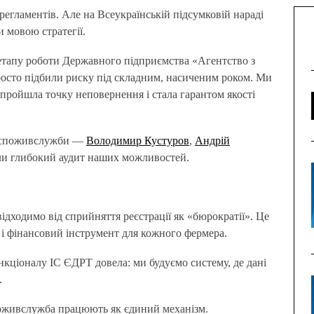
и мовою стратегії.
 етапу роботи Державного підприємства «Агентство з
 просто підбили риску під складним, насиченим роком. Ми
 пройшла точку неповернення і стала гарантом якості
одспоживслужби —
Володимир Кустуров
,
Андрій
ли глибокий аудит наших можливостей.
ідходимо від сприйняття реєстрації як «бюрократії». Це
 і фінансовий інструмент для кожного фермера.
кціоналу ІС ЄДРТ довела: ми будуємо систему, де дані
.
оживслужба працюють як єдиний механізм.