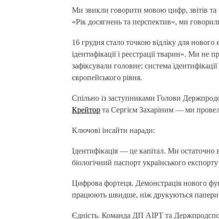
Ми звикли говорити мовою цифр, звітів та регламентів. Але на Всеукраїнській підсумковій нараді
«Рік досягнень та перспектив», ми говорил
16 грудня стало точкою відліку для нового
ідентифікації і реєстрації тварин». Ми не
зафіксували головне: система ідентифікації
європейського рівня.
Спільно із заступниками Голови Держпр
Крейтор
та Сергієм Захаріним — ми прове
Ключові інсайти наради:
Ідентифікація — це капітал. Ми остаточно в
біологічний паспорт українського експорту
Цифрова фортеця. Демонстрація нового фун
працюють швидше, ніж друкуються папери
Єдність. Команда ДП АІРТ та Держпродсп