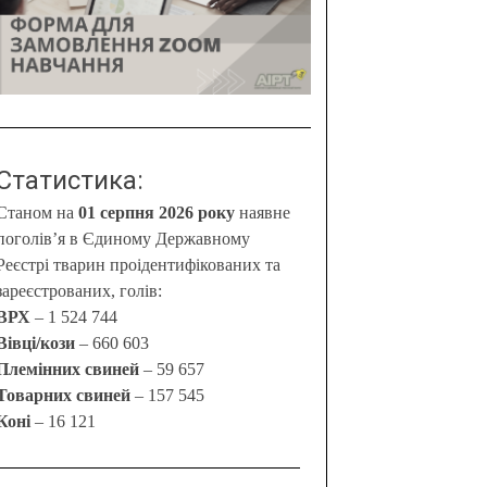
Статистика:
Станом на
01 серпня 2026 року
наявне
поголів’я в Єдиному Державному
Реєстрі тварин проідентифікованих та
зареєстрованих, голів:
ВРХ
– 1 524 744
Вівці/кози
– 660 603
Племінних свиней
– 59 657
Товарних свиней
– 157 545
Коні
– 16 121