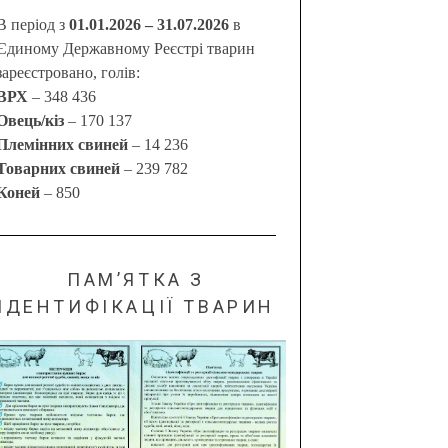
В період з
01.01.2026 – 31.07.2026
в
Єдиному Державному Реєстрі тварин
зареєстровано, голів:
ВРХ
– 348 436
Овець/кіз
– 170 137
Племінних свиней
– 14 236
Товарних свиней
– 239 782
Коней
– 850
ПАМ’ЯТКА З
ІДЕНТИФІКАЦІЇ ТВАРИН