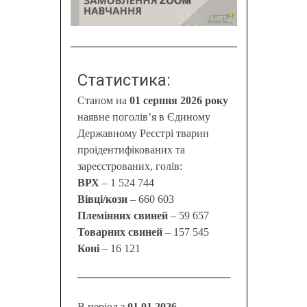
Статистика:
Станом на
01 серпня 2026 року
наявне поголів’я в Єдиному
Державному Реєстрі тварин
проідентифікованих та
зареєстрованих, голів:
ВРХ
– 1 524 744
Вівці/кози
– 660 603
Племінних свиней
– 59 657
Товарних свиней
– 157 545
Коні
– 16 121
В період з
01.01.2026 –