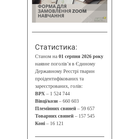
Статистика:
Станом на
01 серпня 2026 року
наявне поголів’я в Єдиному
Державному Реєстрі тварин
проідентифікованих та
зареєстрованих, голів:
ВРХ
– 1 524 744
Вівці/кози
– 660 603
Племінних свиней
– 59 657
Товарних свиней
– 157 545
Коні
– 16 121