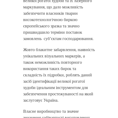
великої рогатої худоби та їх лазерного
маркування, що дало можливість
забезпечити власників тварин
високотехнологічною биркою
європейського зразка та значно
пришвидшило терміни поставок
замовлень суб’єктам господарювання.
Жовто блакитне забарвлення, наявність
унікальних візуальних маркерів, а
також неможливість повторного
використання таких бирок та
складність їх підробки, роблять даний
засіб ідентифікації великої рогатої
худоби ідеальним інструментом для
забезпечення простежуваності на який
заслуговує Україна.
Власне виробництво та значне
зниження собівартості виготовлених